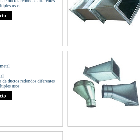
a de ductos redondos diferentes
tiples usos.
cto
 metal
al
a de ductos redondos diferentes
tiples usos.
cto