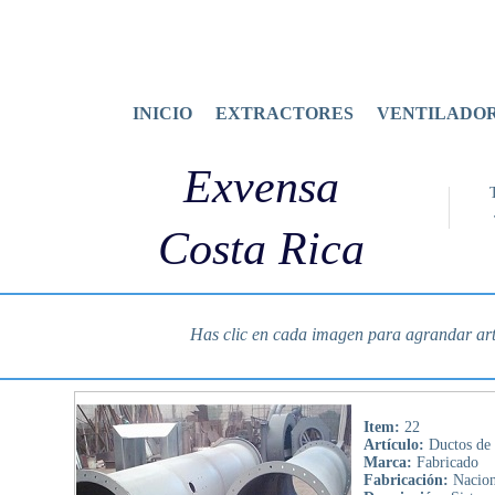
INICIO
EXTRACTORES
VENTILADO
Exvensa
Costa Rica
Has clic en cada imagen para agrandar art
Item:
22
Artículo:
Ductos de
Marca:
Fabricado
Fabricación:
Nacion