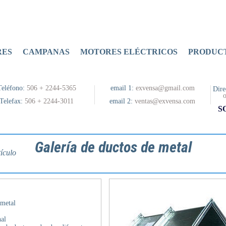
RES
CAMPANAS
MOTORES ELÉCTRICOS
PRODUCT
Teléfono:
506 + 2244-5365
email 1:
exvensa@gmail.com
Dire
o
Telefax:
506 + 2244-3011
email 2:
ventas@exvensa.com
S
Galería de ductos de metal
ículo
 metal
al